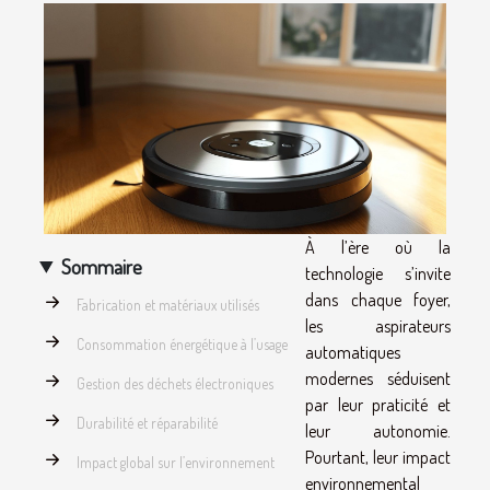
À l’ère où la
Sommaire
technologie s’invite
dans chaque foyer,
Fabrication et matériaux utilisés
les aspirateurs
Consommation énergétique à l’usage
automatiques
modernes séduisent
Gestion des déchets électroniques
par leur praticité et
Durabilité et réparabilité
leur autonomie.
Pourtant, leur impact
Impact global sur l’environnement
environnemental