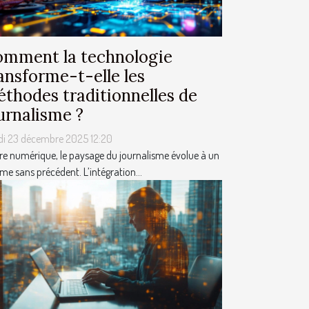
mment la technologie
ansforme-t-elle les
thodes traditionnelles de
urnalisme ?
di 23 décembre 2025 12:20
ère numérique, le paysage du journalisme évolue à un
me sans précédent. L’intégration...