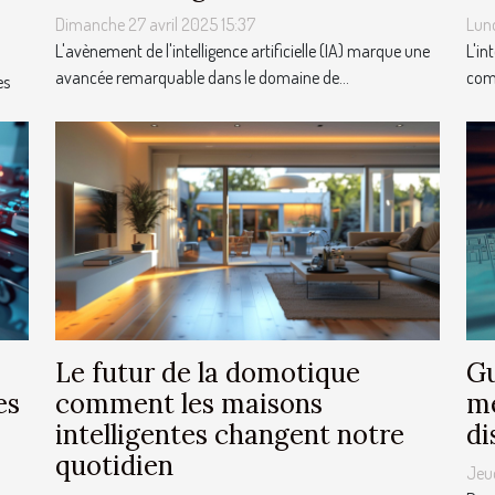
Dimanche 27 avril 2025 15:37
Lund
L'avènement de l'intelligence artificielle (IA) marque une
L'in
avancée remarquable dans le domaine de...
comm
es
Le futur de la domotique
Gu
es
comment les maisons
me
intelligentes changent notre
di
quotidien
Jeu