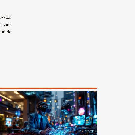
âteaux,
, sans
fin de