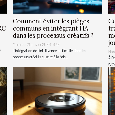
Comment éviter les pièges
Co
RC
communs en intégrant l'IA
tr
dans les processus créatifs ?
mé
jo
Mercredi 21 janvier 2026 16:42
é
L’intégration de l’intelligence artificielle dans les
Mar
processus créatifs suscite à la fois...
À l’
ryth