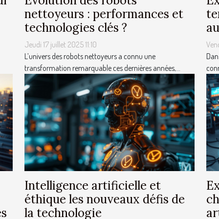
ur
Évolution des robots
Ex
nettoyeurs : performances et
te
technologies clés ?
a
Jeudi 17 juillet 2025 11:10
Vend
L’univers des robots nettoyeurs a connu une
Dans
transformation remarquable ces dernières années,...
conn
Intelligence artificielle et
Ex
éthique les nouveaux défis de
ch
es
la technologie
ar