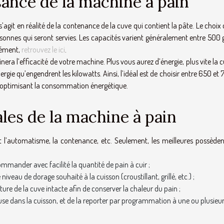
sance de la machine à pain
agit en réalité de la contenance de la cuve qui contient la pâte. Le choix 
onnes qui seront servies. Les capacités varient généralement entre 500 g 
élément,
retrouvez le ici
.
nera l’efficacité de votre machine. Plus vous aurez d’énergie, plus vite la 
rgie qu’engendrent les kilowatts. Ainsi, l’idéal est de choisir entre 650 et
n optimisant la consommation énergétique.
ales de la machine à pain
 l’automatisme, la contenance, etc. Seulement, les meilleures possèden
ommander avec facilité la quantité de pain à cuir ;
iveau de dorage souhaité à la cuisson (croustillant, grillé, etc.) ;
ure de la cuve intacte afin de conserver la chaleur du pain ;
use dans la cuisson, et de la reporter par programmation à une ou plusieu