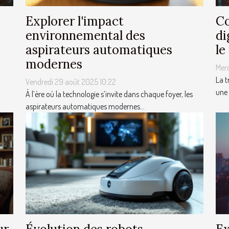
Explorer l'impact
Co
environnemental des
di
aspirateurs automatiques
le
modernes
Mer
La t
Vendredi 29 août 2025 10:22
une 
À l’ère où la technologie s’invite dans chaque foyer, les
aspirateurs automatiques modernes...