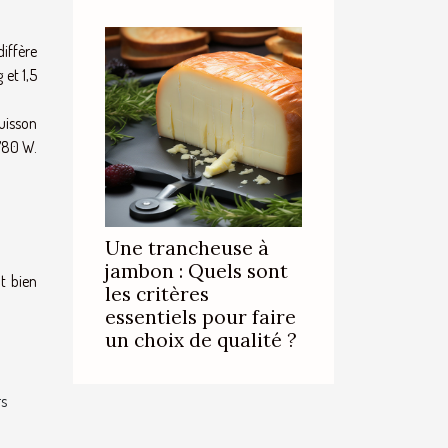
diffère
et 1,5
cuisson
 780 W.
Une trancheuse à
jambon : Quels sont
t bien
les critères
essentiels pour faire
un choix de qualité ?
rs