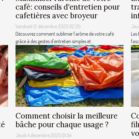
café: conseils d'entretien pour
tr
cafetières avec broyeur
in
Vendredi 12 décembre 2025 02:20
Jeu
Découvrez comment sublimer l'arôme de votre café
Les 
grâce à des gestes d'entretien simples et...
fasc
Comment choisir la meilleure
Co
té
bâche pour chaque usage ?
fi
vo
Jeudi 4 décembre 2025 01:54