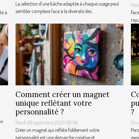
La sélection d’une bâche adaptée à chaque usage peut
Mer
sembler complexe face à la diversité des...
te à
Face
rayu
Comment créer un magnet
Co
unique reflétant votre
pu
personnalité ?
?
on
Mardi 30 septembre 2025 09:58
Dim
Créer un magnet qui reflète fidèlement votre
Pers
personnalité est une démarche créative et...
expé