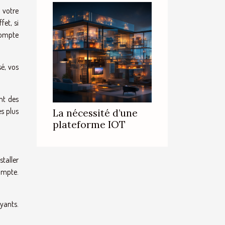
 votre
ffet, si
 compte
sé, vos
ont des
s plus
La nécessité d’une
plateforme IOT
staller
compte.
ayants.