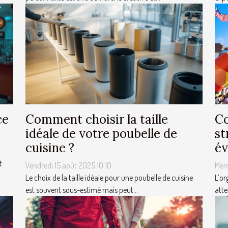
ce
Comment choisir la taille
Co
idéale de votre poubelle de
st
cuisine ?
év
t
Vendredi 15 août 2025 10:10
Mer
Le choix de la taille idéale pour une poubelle de cuisine
L’or
est souvent sous-estimé mais peut...
atte