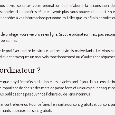
ous devez sécuriser votre ordinateur. Tout d’abord, la sécurisation de
onnelles et financières. Pour en savoir plus, vous pouvez
cliquer
ici. En e
nt accéder à vos informations personnelles, telles que les détails de votre
de protéger votre vie privée en ligne. Si votre ordinateur n’est pas sécuri
s personnes.
le protéger contre les virus et autres logiciels malveillants. Les virus s
nateur et provoquer un mauvais fonctionnement ou d’autres conséquence
ordinateur ?
 que le système d’exploitation et les logiciels sont à jour. Il faut ensuite in
ment important de choisir des mots de passe forts et uniques pour chaque 
eaux publics et ne pas ouvrir de fichiers ou de liens inconnus.
 contre les virus. Pour ce faire, il en existe qui sont gratuits et qui sont p
ormants que ceux qui sont gratuits.