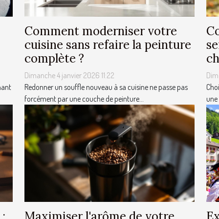
Comment moderniser votre
Co
cuisine sans refaire la peinture
se
complète ?
ch
Dimanche 4 janvier 2026 11:22
Dim
nant
Redonner un souffle nouveau à sa cuisine ne passe pas
Choi
forcément par une couche de peinture...
une 
 :
Maximiser l'arôme de votre
Ex