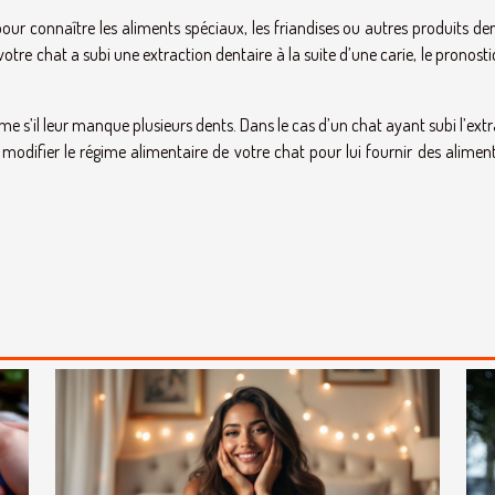
ur connaître les aliments spéciaux, les friandises ou autres produits de
otre chat a subi une extraction dentaire à la suite d’une carie, le pronosti
me s’il leur manque plusieurs dents. Dans le cas d’un chat ayant subi l’ext
odifier le régime alimentaire de votre chat pour lui fournir des aliment