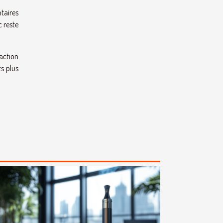
ntaires
c reste
raction
s plus