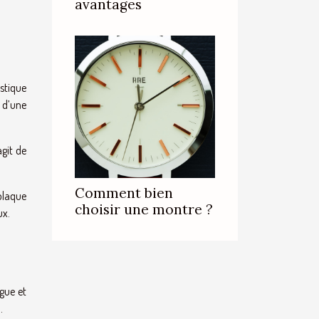
avantages
estique
n d’une
agit de
Comment bien
 plaque
choisir une montre ?
ux.
ngue et
.