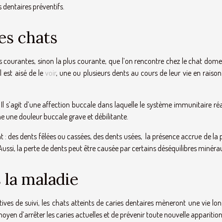
s dentaires préventifs.
es chats
us courantes, sinon la plus courante, que l’on rencontre chez le chat dom
 est aisé de le
voir
, une ou plusieurs dents au cours de leur vie en raiso
l s’agit d’une affection buccale dans laquelle le système immunitaire ré
ne une douleur buccale grave et débilitante.
t : des dents fêlées ou cassées, des dents usées, la présence accrue de la
ussi, la perte de dents peut être causée par certains déséquilibres minéra
 la maladie
ves de suivi, les chats atteints de caries dentaires mèneront une vie lo
yen d’arrêter les caries actuelles et de prévenir toute nouvelle apparition