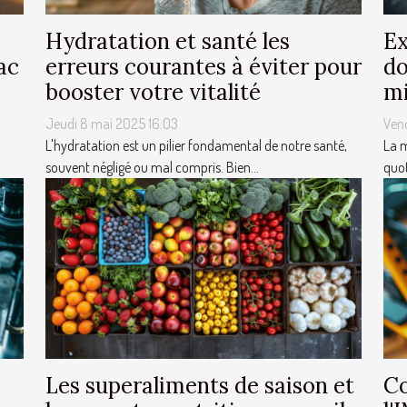
Hydratation et santé les
Ex
ac
erreurs courantes à éviter pour
do
booster votre vitalité
mi
Jeudi 8 mai 2025 16:03
Vend
L'hydratation est un pilier fondamental de notre santé,
La m
souvent négligé ou mal compris. Bien...
quot
Les superaliments de saison et
Co