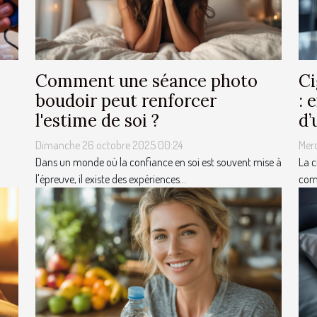
Comment une séance photo
Ci
boudoir peut renforcer
: 
l'estime de soi ?
d’
Dimanche 26 octobre 2025 00:24
Mer
Dans un monde où la confiance en soi est souvent mise à
La c
l'épreuve, il existe des expériences...
com