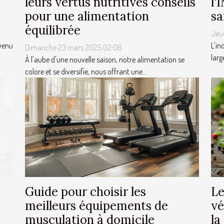
leurs vertus nutritives conseils
l'
pour une alimentation
sa
équilibrée
Jeud
evenu
L'in
Dimanche 23 mars 2025 02:06
larg
À l'aube d'une nouvelle saison, notre alimentation se
colore et se diversifie, nous offrant une...
Guide pour choisir les
Le
meilleurs équipements de
vé
musculation à domicile
la