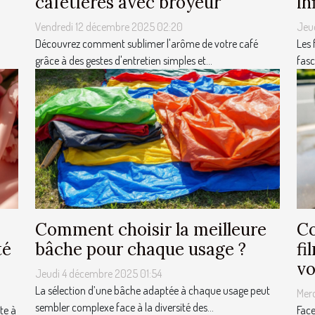
cafetières avec broyeur
in
Vendredi 12 décembre 2025 02:20
Jeu
Découvrez comment sublimer l'arôme de votre café
Les 
grâce à des gestes d'entretien simples et...
fasc
Comment choisir la meilleure
Co
té
bâche pour chaque usage ?
fi
vo
Jeudi 4 décembre 2025 01:54
La sélection d’une bâche adaptée à chaque usage peut
Mer
sembler complexe face à la diversité des...
te à
Face