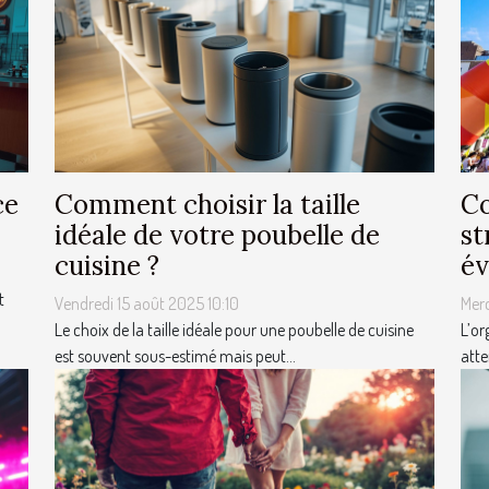
ce
Comment choisir la taille
Co
idéale de votre poubelle de
st
cuisine ?
év
t
Vendredi 15 août 2025 10:10
Mer
Le choix de la taille idéale pour une poubelle de cuisine
L’or
est souvent sous-estimé mais peut...
atte