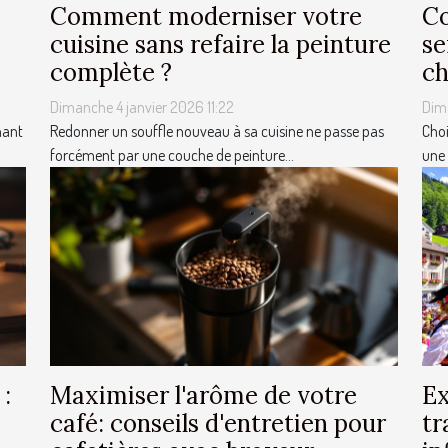
Comment moderniser votre
Co
cuisine sans refaire la peinture
se
complète ?
ch
Dimanche 4 janvier 2026 11:22
Dim
nant
Redonner un souffle nouveau à sa cuisine ne passe pas
Choi
forcément par une couche de peinture...
une 
 :
Maximiser l'arôme de votre
Ex
café: conseils d'entretien pour
tr