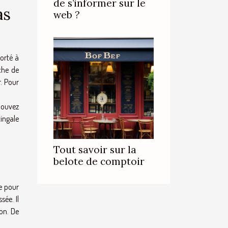
de s’informer sur le
as
web ?
porté à
che de
r. Pour
 pouvez
tingale
Tout savoir sur la
belote de comptoir
me pour
ée. Il
on. De