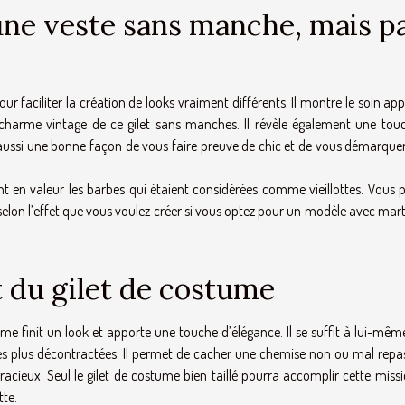
une veste sans manche, mais p
ur faciliter la création de looks vraiment différents. Il montre le soin ap
 charme vintage de ce gilet sans manches. Il révèle également une tou
st aussi une bonne façon de vous faire preuve de chic et de vous démarque
tant en valeur les barbes qui étaient considérées comme vieillottes. Vous
e selon l’effet que vous voulez créer si vous optez pour un modèle avec mar
 du gilet de costume
ume finit un look et apporte une touche d’élégance. Il se suffit à lui-mê
s plus décontractées. Il permet de cacher une chemise non ou mal repass
acieux. Seul le gilet de costume bien taillé pourra accomplir cette missi
tte.