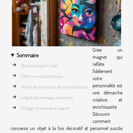
Créer un
Sommaire
magnet qui
reflète
Choisir le support idéal
fidèlement
Définir son style graphique
votre
personnalité est
Utiliser des techniques de personnalisation
une démarche
Intégrer des messages personnels
créative et
enrichissante.
Protéger et sublimer le magnet
Découvrir
comment
concevoir un objet à la fois décoratif et personnel suscite