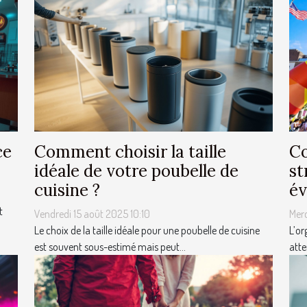
ce
Comment choisir la taille
Co
idéale de votre poubelle de
st
cuisine ?
év
t
Vendredi 15 août 2025 10:10
Mer
Le choix de la taille idéale pour une poubelle de cuisine
L’or
est souvent sous-estimé mais peut...
atte