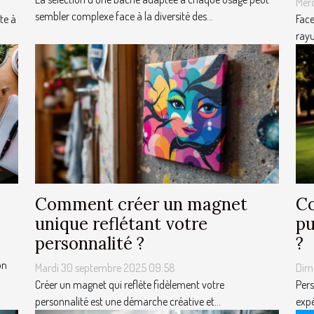
Mer
sembler complexe face à la diversité des...
te à
Face
rayu
Comment créer un magnet
Co
unique reflétant votre
pu
personnalité ?
?
on
Mardi 30 septembre 2025 09:58
Dim
Créer un magnet qui reflète fidèlement votre
Pers
personnalité est une démarche créative et...
expé