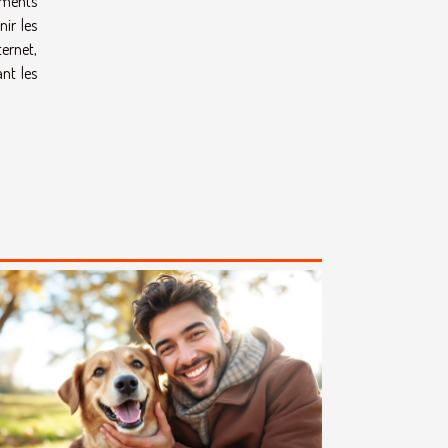
ements
ir les
ternet,
ant les