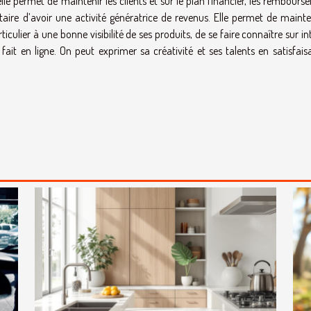
e permet de maintenir les clients et sur le plan financier, les rembours
taire d’avoir une activité génératrice de revenus. Elle permet de mainten
iculier à une bonne visibilité de ses produits, de se faire connaître sur in
fait en ligne. On peut exprimer sa créativité et ses talents en satisfais