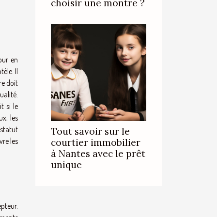
choisir une montre ?
our en
èle. Il
re doit
ualité.
t si le
x, les
statut
Tout savoir sur le
vre les
courtier immobilier
à Nantes avec le prêt
unique
pteur.