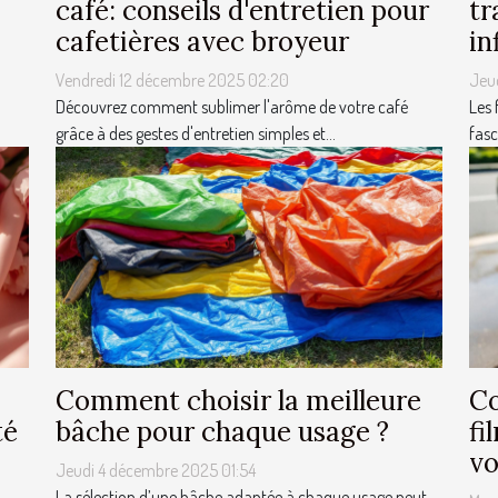
café: conseils d'entretien pour
tr
cafetières avec broyeur
in
Vendredi 12 décembre 2025 02:20
Jeu
Découvrez comment sublimer l'arôme de votre café
Les 
grâce à des gestes d'entretien simples et...
fasc
Comment choisir la meilleure
Co
té
bâche pour chaque usage ?
fi
vo
Jeudi 4 décembre 2025 01:54
La sélection d’une bâche adaptée à chaque usage peut