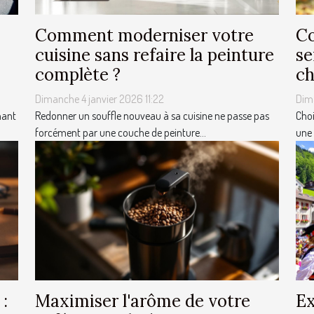
Comment moderniser votre
Co
cuisine sans refaire la peinture
se
complète ?
ch
Dimanche 4 janvier 2026 11:22
Dim
nant
Redonner un souffle nouveau à sa cuisine ne passe pas
Choi
forcément par une couche de peinture...
une 
 :
Maximiser l'arôme de votre
Ex