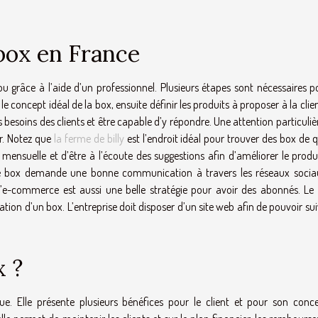
box en France
 grâce à l’aide d’un professionnel. Plusieurs étapes sont nécessaires p
e concept idéal de la box, ensuite définir les produits à proposer à la client
 besoins des clients et être capable d’y répondre. Une attention particuliè
er. Notez que
la ferme de billy
est l’endroit idéal pour trouver des box de q
 mensuelle et d’être à l’écoute des suggestions afin d’améliorer le produi
n de box demande une bonne communication à travers les réseaux sociau
 l’e-commerce est aussi une belle stratégie pour avoir des abonnés. Le 
tion d’un box. L’entreprise doit disposer d’un site web afin de pouvoir sui
x ?
. Elle présente plusieurs bénéfices pour le client et pour son conce