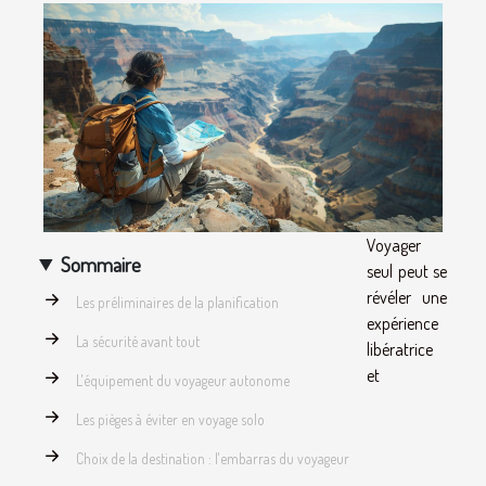
Voyager
Sommaire
seul peut se
révéler une
Les préliminaires de la planification
expérience
La sécurité avant tout
libératrice
et
L'équipement du voyageur autonome
Les pièges à éviter en voyage solo
Choix de la destination : l'embarras du voyageur