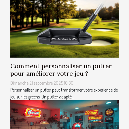
Comment personnaliser un putter
pour améliorer votre jeu ?
Dimanche 21 septembre 2025 10:36
Personnaliser un putter peut transformer votre expérience de
jeu sur les greens. Un putter adapté...