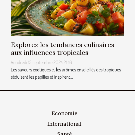
Explorez les tendances culinaires
aux influences tropicales
Vendredi 13 septembre 2024 21:16
Les saveurs exotiques et les arômes ensoleillés des tropiques
séduisent les papilles et inspirent...
Economie
International
Santé