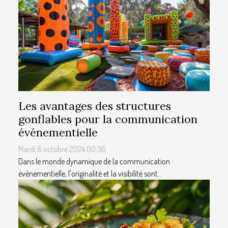
Les avantages des structures
gonflables pour la communication
événementielle
Mardi 8 octobre 2024 00:36
Dans le monde dynamique de la communication
événementielle, l'originalité et la visibilité sont...