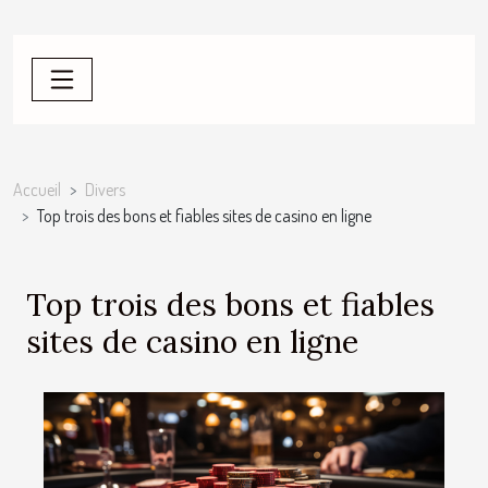
Accueil
Divers
Top trois des bons et fiables sites de casino en ligne
Top trois des bons et fiables
sites de casino en ligne