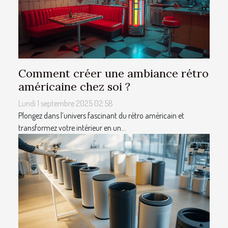
Comment créer une ambiance rétro
américaine chez soi ?
Lundi 1 septembre 2025 02:58
Plongez dans l’univers fascinant du rétro américain et
transformez votre intérieur en un...