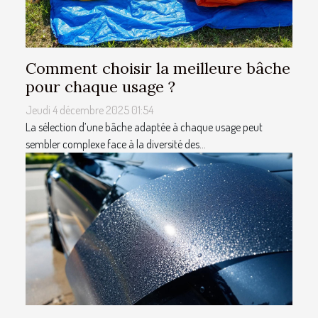
Comment choisir la meilleure bâche
pour chaque usage ?
Jeudi 4 décembre 2025 01:54
La sélection d’une bâche adaptée à chaque usage peut
sembler complexe face à la diversité des...