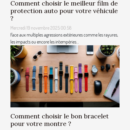
Comment choisir le meilleur film de
protection auto pour votre véhicule
?
Mercredi 19 novembre 2025 00:58
Face aux multiples agressions extérieures comme les rayures,
les impacts ou encore les intempéries...
Comment choisir le bon bracelet
pour votre montre ?