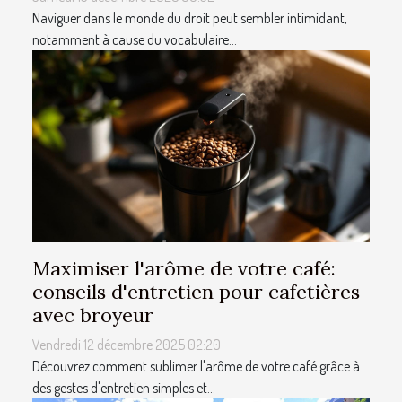
Naviguer dans le monde du droit peut sembler intimidant,
notamment à cause du vocabulaire...
Maximiser l'arôme de votre café:
conseils d'entretien pour cafetières
avec broyeur
Vendredi 12 décembre 2025 02:20
Découvrez comment sublimer l'arôme de votre café grâce à
des gestes d'entretien simples et...