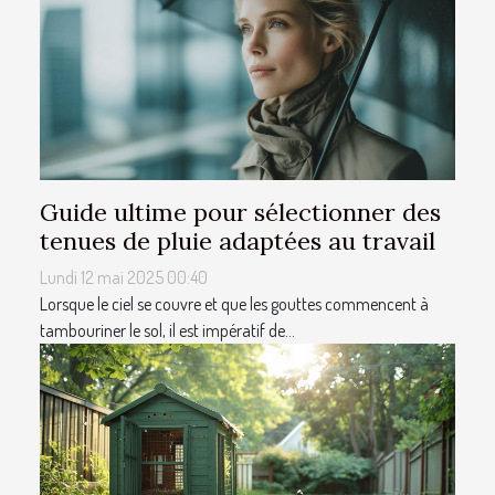
Guide ultime pour sélectionner des
tenues de pluie adaptées au travail
Lundi 12 mai 2025 00:40
Lorsque le ciel se couvre et que les gouttes commencent à
tambouriner le sol, il est impératif de...