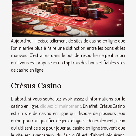
Aujourd’hui, il existe tellement de sites de casino en ligne que
l’on n’arrive plus à faire une distinction entre les bons et les
mauvais. C’est alors dans le but de résoudre ce petit souci
qu’il vous est proposé ici un top trois des bons et fiables sites
de casino en ligne.
Crésus Casino
D’abord, si vous souhaitez avoir assez d’informations sur le
casino en ligne,
cliquez ici maintenant
. En effet, Crésus Casino
est un site de casino en ligne qui dispose de plusieurs jeux
qu’on pourrait qualifier de jeux dingues. Généralement, ceux
qui utilisent ce site pour jouer au casino en ligne trouvent que
le site est avantageux du fait qu’il est d’abord séduisant,