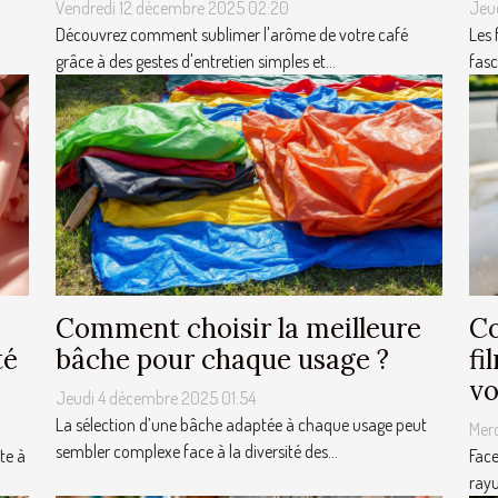
Vendredi 12 décembre 2025 02:20
Jeu
Découvrez comment sublimer l'arôme de votre café
Les 
grâce à des gestes d'entretien simples et...
fasc
Comment choisir la meilleure
Co
té
bâche pour chaque usage ?
fi
vo
Jeudi 4 décembre 2025 01:54
La sélection d’une bâche adaptée à chaque usage peut
Mer
sembler complexe face à la diversité des...
te à
Face
rayu