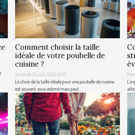
ce
Comment choisir la taille
Co
idéale de votre poubelle de
st
cuisine ?
év
t
Vendredi 15 août 2025 10:10
Mer
Le choix de la taille idéale pour une poubelle de cuisine
L’or
est souvent sous-estimé mais peut...
atte