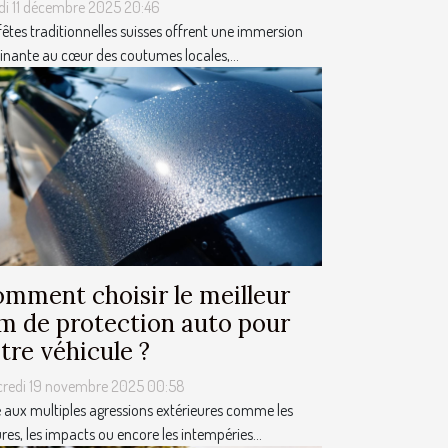
di 11 décembre 2025 20:46
fêtes traditionnelles suisses offrent une immersion
inante au cœur des coutumes locales,...
mment choisir le meilleur
lm de protection auto pour
tre véhicule ?
credi 19 novembre 2025 00:58
 aux multiples agressions extérieures comme les
res, les impacts ou encore les intempéries...