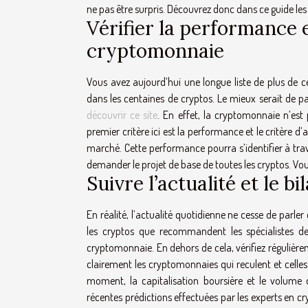
ne pas être surpris. Découvrez donc dans ce guide les c
Vérifier la performance e
cryptomonnaie
Vous avez aujourd’hui une longue liste de plus de c
dans les centaines de cryptos. Le mieux serait de pas
découvrir ce site
. En effet, la cryptomonnaie n’est p
premier critère ici est la performance et le critère d’
marché. Cette performance pourra s’identifier à trav
demander le projet de base de toutes les cryptos. Vous 
Suivre l’actualité et le 
En réalité, l’actualité quotidienne ne cesse de parle
les cryptos que recommandent les spécialistes d
cryptomonnaie. En dehors de cela, vérifiez régulièrem
clairement les cryptomonnaies qui reculent et celle
moment, la capitalisation boursière et le volume 
récentes prédictions effectuées par les experts en cr