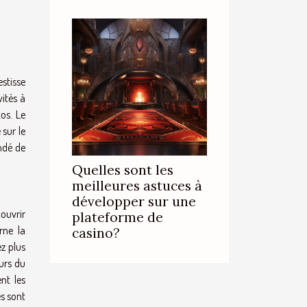
stisse
vités à
tos. Le
 sur le
andé de
Quelles sont les
meilleures astuces à
développer sur une
couvrir
plateforme de
rne la
casino?
ez plus
urs du
nt les
es sont