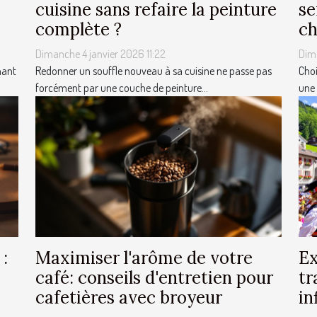
cuisine sans refaire la peinture
se
complète ?
ch
Dimanche 4 janvier 2026 11:22
Dim
nant
Redonner un souffle nouveau à sa cuisine ne passe pas
Choi
forcément par une couche de peinture...
une 
 :
Maximiser l'arôme de votre
Ex
café: conseils d'entretien pour
tr
cafetières avec broyeur
in