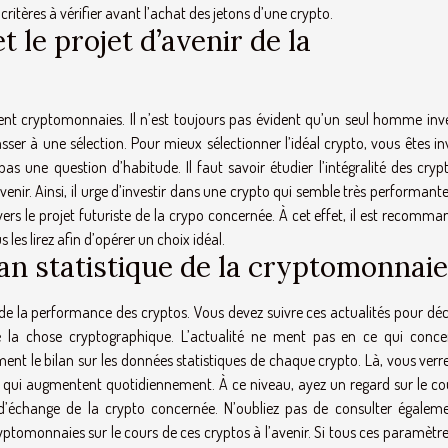
ritères à vérifier avant l’achat des jetons d’une crypto.
t le projet d’avenir de la
ent cryptomonnaies. Il n’est toujours pas évident qu’un seul homme inve
ser à une sélection. Pour mieux sélectionner l’idéal crypto, vous êtes in
as une question d’habitude. Il faut savoir étudier l’intégralité des cryp
avenir. Ainsi, il urge d’investir dans une crypto qui semble très performante
ers le projet futuriste de la crypo concernée. À cet effet, il est recomm
les lirez afin d’opérer un choix idéal.
bilan statistique de la cryptomonnaie
r de la performance des cryptos. Vous devez suivre ces actualités pour dé
e la chose cryptographique. L’actualité ne ment pas en ce qui conce
ent le bilan sur les données statistiques de chaque crypto. Là, vous verr
s qui augmentent quotidiennement. À ce niveau, ayez un regard sur le co
d’échange de la crypto concernée. N’oubliez pas de consulter égaleme
yptomonnaies sur le cours de ces cryptos à l’avenir. Si tous ces paramètr