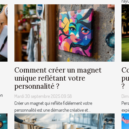
rayu
Comment créer un magnet
Co
unique reflétant votre
pu
personnalité ?
?
on
Mardi 30 septembre 2025 09:58
Dim
Créer un magnet qui reflète fidèlement votre
Pers
personnalité est une démarche créative et...
expé