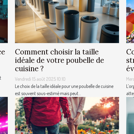
ce
Comment choisir la taille
Co
idéale de votre poubelle de
st
cuisine ?
év
t
Vendredi 15 août 2025 10:10
Mer
Le choix de la taille idéale pour une poubelle de cuisine
L’or
est souvent sous-estimé mais peut...
atte