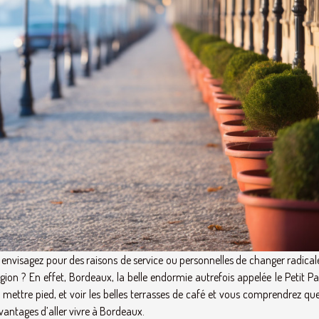
us envisagez pour des raisons de service ou personnelles de changer radic
gion ? En effet, Bordeaux, la belle endormie autrefois appelée le Petit Pa
 mettre pied, et voir les belles terrasses de café et vous comprendrez qu
 avantages d’aller vivre à Bordeaux.