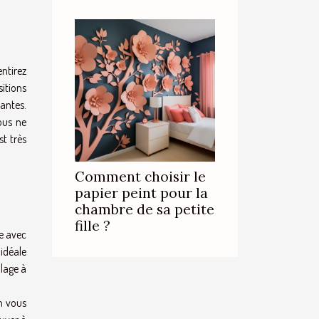
entirez
sitions
rantes.
ous ne
st très
Comment choisir le
papier peint pour la
chambre de sa petite
fille ?
e avec
 idéale
plage à
n vous