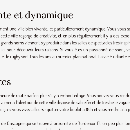
ante et dynamique
ement une ville bien vivante, et particulièrement dynamique. Vous vous s
tte ville regorge de créativité, et en plus régulièrement il y a des expo
 grands noms viennent s’y produire dans les salles de spectacles très inspi
 ici
pour découvrir leurs raisons. Si vous êtes un passionné de sport, v
 et le rugby sont tous les ans au premier plan national. La vie étudiante e
tes
eure de route parfois plus s’il y a embouteillage. Vous pouvez vous rendr
 mer à l’alentour de cette ville dispose de sable fin et de très belle vague
a si vous vivez ailleurs : quitter votre boulot à 18 h et vous rendre à la 
des de Gascogne qui se trouve à proximité de Bordeaux. Et un peu plus loi