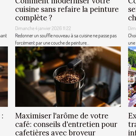
Comment moderniser votre
Co
cuisine sans refaire la peinture
se
complète ?
ch
Dimanche 4 janvier 2026 11:22
Dim
nant
Redonner un souffle nouveau à sa cuisine ne passe pas
Choi
forcément par une couche de peinture...
une 
 :
Maximiser l'arôme de votre
Ex
café: conseils d'entretien pour
tr
cafetières avec broyeur
in