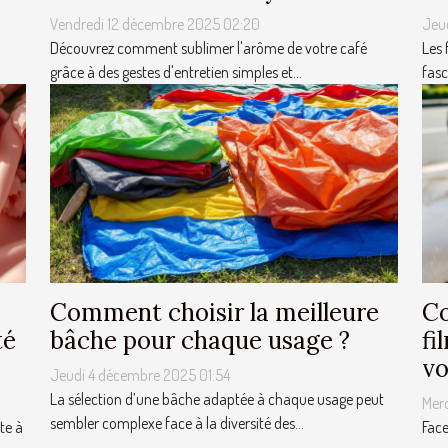
Vendredi 12 décembre 2025 02:20
Jeu
Découvrez comment sublimer l'arôme de votre café
Les 
grâce à des gestes d'entretien simples et...
fasc
Comment choisir la meilleure
Co
té
bâche pour chaque usage ?
fi
vo
Jeudi 4 décembre 2025 01:54
La sélection d’une bâche adaptée à chaque usage peut
Mer
sembler complexe face à la diversité des...
te à
Face