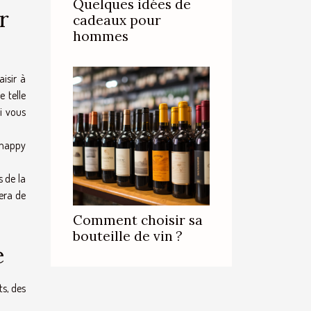
Quelques idées de
r
cadeaux pour
hommes
aisir à
 telle
i vous
 happy
s de la
tera de
Comment choisir sa
bouteille de vin ?
e
ts, des