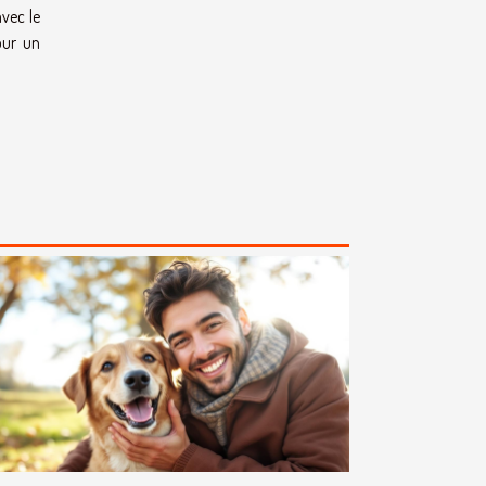
vec le
our un