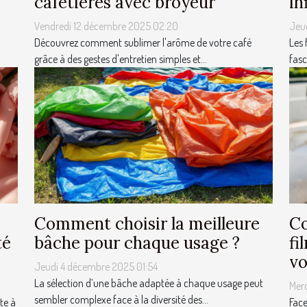
cafetières avec broyeur
in
Vendredi 12 décembre 2025 02:20
Jeu
Découvrez comment sublimer l'arôme de votre café
Les 
grâce à des gestes d'entretien simples et...
fasc
Comment choisir la meilleure
Co
té
bâche pour chaque usage ?
fi
vo
Jeudi 4 décembre 2025 01:54
La sélection d’une bâche adaptée à chaque usage peut
Mer
sembler complexe face à la diversité des...
te à
Face