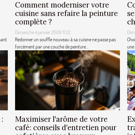
Comment moderniser votre
Co
cuisine sans refaire la peinture
se
complète ?
ch
Dimanche 4 janvier 2026 11:22
Dim
nant
Redonner un souffle nouveau à sa cuisine ne passe pas
Choi
forcément par une couche de peinture...
une 
 :
Maximiser l'arôme de votre
Ex
café: conseils d'entretien pour
tr