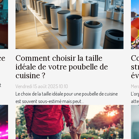
ce
Comment choisir la taille
Co
idéale de votre poubelle de
st
cuisine ?
év
t
Vendredi 15 août 2025 10:10
Mer
Le choix de la taille idéale pour une poubelle de cuisine
L’or
est souvent sous-estimé mais peut...
atte