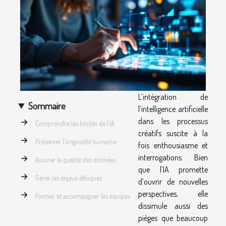
L’intégration de
Sommaire
l’intelligence artificielle
dans les processus
Comprendre les limites de l’IA
créatifs suscite à la
Préserver l’originalité humaine
fois enthousiasme et
interrogations. Bien
Assurer la qualité des données
que l’IA promette
Gérer les enjeux éthiques
d’ouvrir de nouvelles
perspectives, elle
Former et accompagner les équipes
dissimule aussi des
pièges que beaucoup