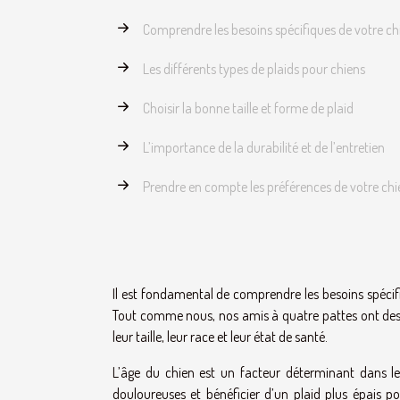
Comprendre les besoins spécifiques de votre ch
Les différents types de plaids pour chiens
Choisir la bonne taille et forme de plaid
L’importance de la durabilité et de l’entretien
Prendre en compte les préférences de votre chi
Il est fondamental de comprendre les besoins spécifi
Tout comme nous, nos amis à quatre pattes ont des b
leur taille, leur race et leur état de santé.
L’âge du chien est un facteur déterminant dans le 
douloureuses et bénéficier d’un plaid plus épais 