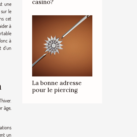
casino?
st une
 sur le
ns cet
aider à
ortable
donc à
t d’un
La bonne adresse
n
pour le piercing
’hiver.
r âge,
ations
ent un