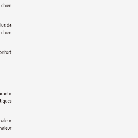
d chien
plus de
n chien
onfort
arantir
tiques
haleur
chaleur