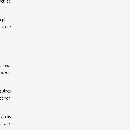
met de
n plaid
e votre
acteur
vité
du
’autres
et non
 tandis
et aux