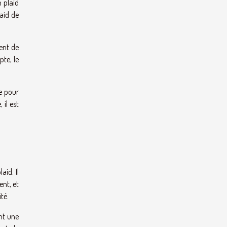
n plaid
laid de
tent de
pte, le
te pour
il est
id. Il
ent, et
té.
nt une