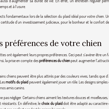
ussi d’augmenter sa durée de vie. En effet, un entretien régulier per
temps et à l’usure.
spects fondamentaux lors de la sélection du plaid idéal pour votre chien. U
 certitude d’un investissement judicieux, pour le bonheur et le confort d
s préférences de votre chien
tes ont également leurs propres préférences. Ceci peut s’avérer être un f
nsi, la prise en compte des
préférences du chien
peut augmenter l’
attracti
ains chiens peuvent être plus attirés par des couleurs vives, tandis que d
 Les
motifs du plaid
peuvent également jouer un rôle. Les designs simples 
 nos amis canins.
e pas négliger. Certains chiens aiment les textures douces et moelleuses,
résistants. En définitive, le
choix du plaid
doit être adapté au caractère 