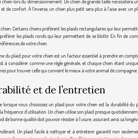
tre chien lors du dimensionnement. Un chien de grande taille nécessitera u
t de confort. À l’inverse, un chien plus petit sera plus à l’aise avec un p
hien. Certains chiens préfèrent les plaids rectangulaires qui leur permet
référer les plaids ronds qui leur permettent de se blottir. En fin de com
préférences de votre chien.
orme du plaid pour votre chien est un facteur essentiel à prendre en comp
st à considérer comme une règle générale, et chaque chien étant unique, 
ormes pour trouver celle qui convient le mieux à votre animal de compagnie.
abilité et de l’entretien
orsque vous choisissez un plaid pour votre chien est la durabilité du pla
 fréquence d’utilisation. Un chien utilise son plaid presque quotidiennem
 de bonne qualité doit pouvoir résister à l’usure, assurant ainsi sa longévi
ndérant. Un plaid facile à nettoyer et à entretenir garantit non seuleme