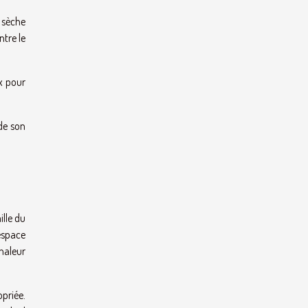
t sèche
ntre le
ix pour
 de son
ille du
 espace
chaleur
opriée.