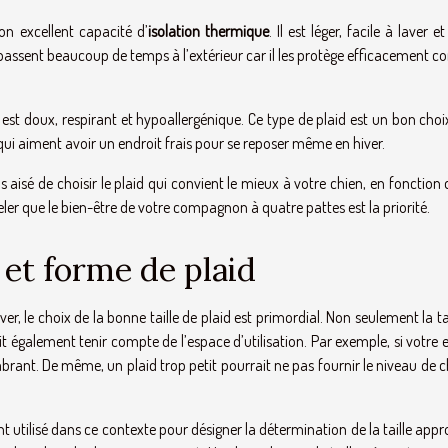
on excellent capacité d’
isolation thermique
. Il est léger, facile à laver e
assent beaucoup de temps à l’extérieur car il les protège efficacement co
l est doux, respirant et hypoallergénique. Ce type de plaid est un bon cho
qui aiment avoir un endroit frais pour se reposer même en hiver.
 aisé de choisir le plaid qui convient le mieux à votre chien, en fonction
peler que le bien-être de votre compagnon à quatre pattes est la priorité.
e et forme de plaid
ver, le choix de la bonne taille de plaid est primordial. Non seulement la ta
oit également tenir compte de l’espace d’utilisation. Par exemple, si votre
mbrant. De même, un plaid trop petit pourrait ne pas fournir le niveau de 
utilisé dans ce contexte pour désigner la détermination de la taille appr