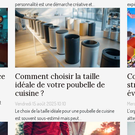
personnalité est une démarche créative et...
expé
ce
Comment choisir la taille
Co
idéale de votre poubelle de
st
cuisine ?
év
t
Vendredi 15 août 2025 10:10
Mer
Le choix de la taille idéale pour une poubelle de cuisine
L’or
est souvent sous-estimé mais peut...
atte