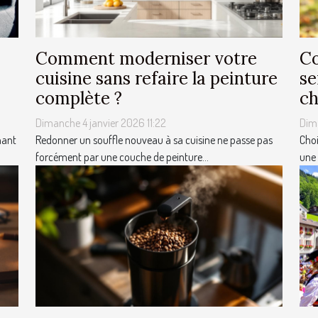
Comment moderniser votre
Co
cuisine sans refaire la peinture
se
complète ?
ch
Dimanche 4 janvier 2026 11:22
Dim
nant
Redonner un souffle nouveau à sa cuisine ne passe pas
Choi
forcément par une couche de peinture...
une 