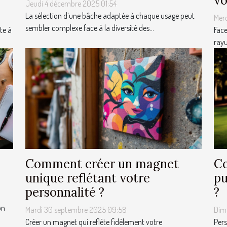
vo
Jeudi 4 décembre 2025 01:54
La sélection d’une bâche adaptée à chaque usage peut
Mer
sembler complexe face à la diversité des...
te à
Face
rayu
Comment créer un magnet
Co
unique reflétant votre
pu
personnalité ?
?
on
Mardi 30 septembre 2025 09:58
Dim
Créer un magnet qui reflète fidèlement votre
Pers