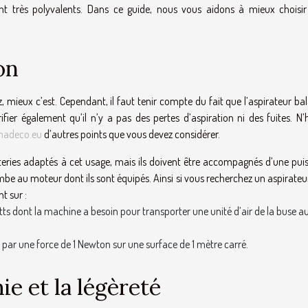
sont très polyvalents. Dans ce guide, nous vous aidons à mieux choisir
on
 mieux c’est. Cependant, il faut tenir compte du fait que l’aspirateur ba
fier également qu’il n’y a pas des pertes d’aspiration ni des fuites. N’h
madeco.eu
d’autres points que vous devez considérer.
teries adaptés à cet usage, mais ils doivent être accompagnés d’une pui
ombe au moteur dont ils sont équipés. Ainsi si vous recherchez un aspirateu
t sur :
ts dont la machine a besoin pour transporter une unité d’air de la buse a
e par une force de 1 Newton sur une surface de 1 mètre carré.
e et la légèreté