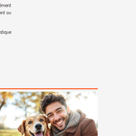
rément
eint ou
astique