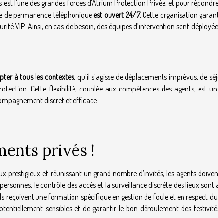
 est l’une des grandes forces d’Atrium Protection Privée, et pour répondr
ntre de permanence téléphonique
est ouvert 24/7.
Cette organisation garant
té VIP. Ainsi, en cas de besoin, des équipes d’intervention sont déployé
pter à tous les contextes
, qu’il s’agisse de déplacements imprévus, de sé
otection. Cette flexibilité, couplée aux compétences des agents, est un
ompagnement discret et efficace.
ents privés !
ux prestigieux et réunissant un grand nombre d’invités, les agents doiven
personnes, le contrôle des accès et la surveillance discrète des lieux sont
, ils reçoivent une formation spécifique en gestion de foule et en respect d
 potentiellement sensibles et de garantir le bon déroulement des festivit